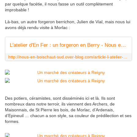
par quelque facétie, il nous fasse un outil complètement
improbable !
Là-bas, un autre forgeron berrichon, Julien de Vial, mais nous lui
avons déjà rendu visite à Morlac :
L'atelier d'En Fer : un forgeron en Berry - Nous en Boischaut-sud
http://nous-en-boischaut-sud.over-blog.com/article-l-atelier-d-en-fer-un-forgeron-en-berry-116886091.html
Des potiers, céramistes, sont disséminés ici et là. Ils sont
nombreux dans notre terroir, ils viennent des Archers, de
Maisonnais, de St Pierre les bois, de Morlac, d’Ardenais,
d’Epineuil … chacun a son style, sa couleur de prédilection et ses
formes.