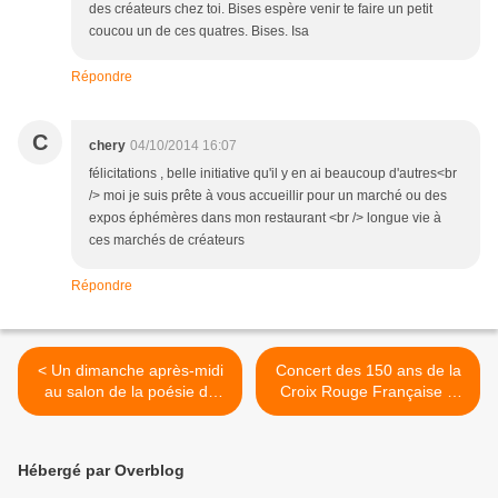
des créateurs chez toi. Bises espère venir te faire un petit
coucou un de ces quatres. Bises. Isa
Répondre
C
chery
04/10/2014 16:07
félicitations , belle initiative qu'il y en ai beaucoup d'autres<br
/> moi je suis prête à vous accueillir pour un marché ou des
expos éphémères dans mon restaurant <br /> longue vie à
ces marchés de créateurs
Répondre
< Un dimanche après-midi
Concert des 150 ans de la
au salon de la poésie du
Croix Rouge Française à
Magny
Châteaumeillant >
Hébergé par Overblog