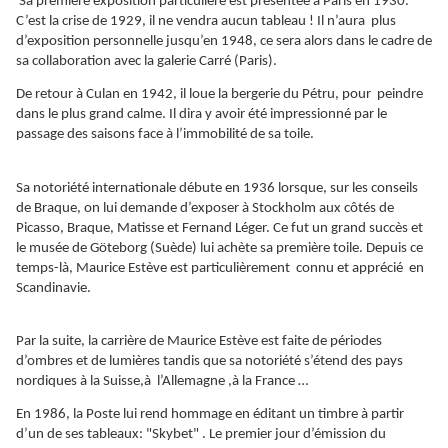
Sa première exposition particulière est présentée à Paris en 1930.
C’est la crise de 1929, il ne vendra aucun tableau ! Il n’aura plus
d’exposition personnelle jusqu’en 1948, ce sera alors dans le cadre de
sa collaboration avec la galerie Carré (Paris).
De retour à Culan en 1942, il loue la bergerie du Pétru, pour peindre
dans le plus grand calme. Il dira y avoir été impressionné par le
passage des saisons face à l’immobilité de sa toile.
Sa notoriété internationale débute en 1936 lorsque, sur les conseils
de Braque, on lui demande d’exposer à Stockholm aux côtés de
Picasso, Braque, Matisse et Fernand Léger. Ce fut un grand succès et
le musée de Göteborg (Suède) lui achète sa première toile. Depuis ce
temps-là, Maurice Estève est particulièrement connu et apprécié en
Scandinavie.
Par la suite, la carrière de Maurice Estève est faite de périodes
d’ombres et de lumières tandis que sa notoriété s’étend des pays
nordiques à la Suisse,à l’Allemagne ,à la France …
En 1986, la Poste lui rend hommage en éditant un timbre à partir
d’un de ses tableaux: "Skybet" . Le premier jour d’émission du