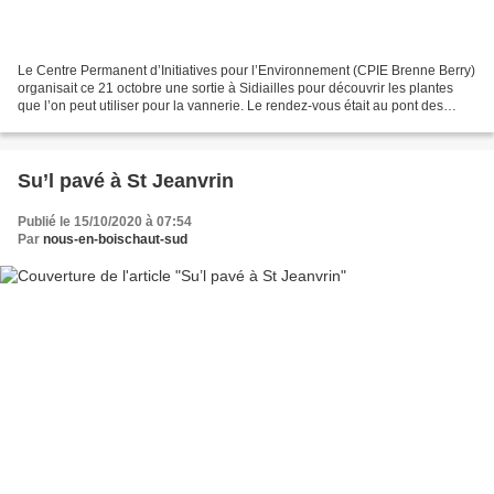
Le Centre Permanent d’Initiatives pour l’Environnement (CPIE Brenne Berry)
organisait ce 21 octobre une sortie à Sidiailles pour découvrir les plantes
que l’on peut utiliser pour la vannerie. Le rendez-vous était au pont des
Chetz, Mélanie nous y attendait....
Su’l pavé à St Jeanvrin
Publié le 15/10/2020 à 07:54
Par
nous-en-boischaut-sud