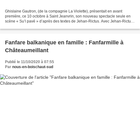
Ghislaine Gautron, (de la compagnie La Violette), présentait en avant
première, ce 10 octobre à Saint Jeanvrin, son nouveau spectacle seule en
scène « Su’l pavé » d’après des textes de Jehan-Rictus. Avec Jehan-Rictus
nous sommes à Paris au tournant des...
Fanfare balkanique en famille : Fanfarmille à
Châteaumeillant
Publié le 11/10/2020 à 07:55
Par
nous-en-boischaut-sud